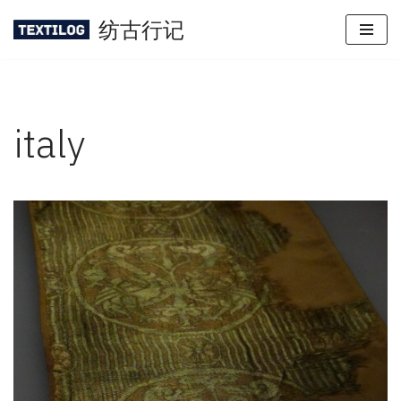
纺古行记
Skip
to
content
italy